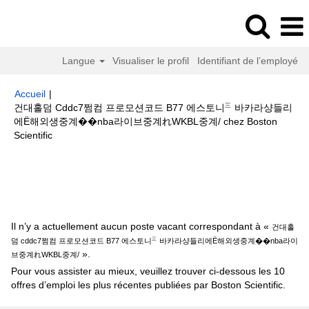
Langue
Visualiser le profil
Identifiant de l’employé
Accueil
|
건대홀덤 Cddc7쩜컴 프로모션코드 B77 에스토니㆔바카라샹들리
에Ë해외생중계��nba라이브중계れWKBL중계/ chez Boston
(page
Scientific
actuelle)
Résultats de la recherche pour
"건대홀덤 cddc7쩜컴 프로모션
코드 B77 에스토니㆔바카라샹들리에Ë해외생중계��nba라이브중계れ
WKBL중계/".
Il n’y a actuellement aucun poste vacant correspondant à «
건대홀
덤 cddc7쩜컴 프로모션코드 B77 에스토니㆔바카라샹들리에Ë해외생중계��nba라이
».
브중계れWKBL중계/
Pour vous assister au mieux, veuillez trouver ci-dessous les 10
offres d’emploi les plus récentes publiées par Boston Scientific.