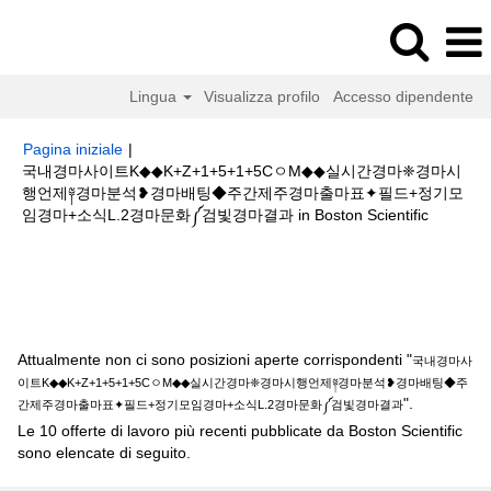
Lingua
Visualizza profilo
Accesso dipendente
Pagina iniziale
|
국내경마사이트K◆◆K+Z+1+5+1+5CㅇM◆◆실시간경마❈경마시
행언제༈경마분석❥경마배팅◆주간제주경마출마표✦필드+정기모
(pagina
임경마+소식L.2경마문화༼검빛경마결과 in Boston Scientific
corrente)
Risultati di ricerca per
"국내경마사이트K◆◆K+Z+1+5+1+5Cㅇ
M◆◆실시간경마❈경마시행언제༈경마분석❥경마배팅◆주간제주경마출마표✦
필드+정기모임경마+소식L.2경마문화༼검빛경마결과".
Attualmente non ci sono posizioni aperte corrispondenti "
국내경마사
이트K◆◆K+Z+1+5+1+5CㅇM◆◆실시간경마❈경마시행언제༈경마분석❥경마배팅◆주
".
간제주경마출마표✦필드+정기모임경마+소식L.2경마문화༼검빛경마결과
Le 10 offerte di lavoro più recenti pubblicate da Boston Scientific
sono elencate di seguito.