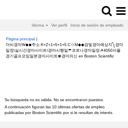
Idioma
Ver perfil
Inicio de sesión de empleado
Página principal
|
더비경마W◆◆주소:K+Z+1+5+1+5.CㅇM◆◆검빛경마예상지༽경마
일정\실시간경마사이트\경마시행일☂코로나경마일정☭4050서울
(página
경기골프모임일본경마사이트♚경마의신 en Boston Scientific
actual)
Resultados de búsqueda de
"더비경마W◆◆주
소:K+Z+1+5+1+5.CㅇM◆◆검빛경마예상지༽경마일정\실시간경마사이트\경
마시행일☂코로나경마일정☭4050서울경기골프모임일본경마사이트♚경마의
신".
Su búsqueda no es válida. No se encontraron puestos.
A continuación figuran las 10 últimas ofertas de empleo
publicadas por Boston Scientific por si le resultan de interés.