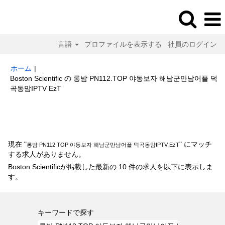
言語
プロファイルを表示する
社員のログイン
ホーム
|
Boston Scientific の 롱밤 PN112.TOP 야동보자 해남군만남어플 덕
(現
곡동맘IPTV EzT
在
の
検索結果:
"롱밤 PN112.TOP 야동보자 해남군만남어플 덕곡동맘IPTV
ペ
EzT".
ー
ジ)
現在 "
" にマッチ
롱밤 PN112.TOP 야동보자 해남군만남어플 덕곡동맘IPTV EzT
する求人がありません。
Boston Scientificが掲載した最新の 10 件の求人を以下に表示しま
す。
キーワードで探す