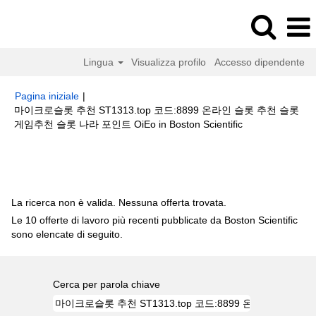
Lingua
Visualizza profilo
Accesso dipendente
Pagina iniziale
|
마이크로슬롯 추천 ST1313.top 코드:8899 온라인 슬롯 추천 슬롯
(pagina
게임추천 슬롯 나라 포인트 OiEo in Boston Scientific
corrente)
Risultati di ricerca per
"마이크로슬롯 추천 ST1313.top 코드:8899
온라인 슬롯 추천 슬롯게임추천 슬롯 나라 포인트 oiEo".
La ricerca non è valida. Nessuna offerta trovata.
Le 10 offerte di lavoro più recenti pubblicate da Boston Scientific
sono elencate di seguito.
Cerca per parola chiave