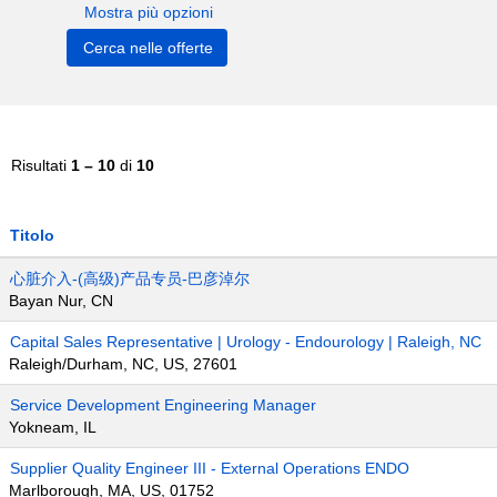
Mostra più opzioni
Risultati
1 – 10
di
10
Titolo
心脏介入-(高级)产品专员-巴彦淖尔
Bayan Nur, CN
Capital Sales Representative | Urology - Endourology | Raleigh, NC
Raleigh/Durham, NC, US, 27601
Service Development Engineering Manager
Yokneam, IL
Supplier Quality Engineer III - External Operations ENDO
Marlborough, MA, US, 01752