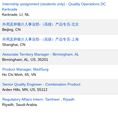
Internship assignment (students only) - Quality Operations DC
Kerkrade
Kerkrade, LI, NL
外周及肿瘤介入事业部-（高级）产品专员-北京
Beijing, CN
外周及肿瘤介入事业部-（高级）产品专员-上海
Shanghai, CN
Associate Territory Manager - Birmingham, AL
Birmingham, AL, US, 35201
Product Manager, MedSurg
Ho Chi Minh, 65, VN
Senior Quality Engineer - Combination Product
Arden Hills, MN, US, 55112
Regulatory Affairs Intern- Tamheer , Riyadh
Riyadh, Saudi Arabia