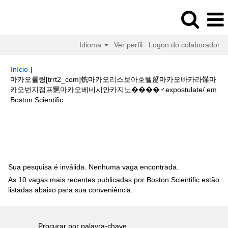
Idioma
Ver perfil
Logon do colaborador
Início
|
마카오롤링[trrt2_com]铣마카오리스보아호텔㿱마카오바카라馑마
카오번지점프乬마카오베네시안카지노����‍♂️expostulate/ em
(página
Boston Scientific
atual)
Buscar resultados para
"마카오롤링[trrt2_com]铣마카오리스보아
호텔㿱마카오바카라馑마카오번지점프乬마카오베네시안카지노
����‍♂️expostulate/".
Sua pesquisa é inválida. Nenhuma vaga encontrada.
As 10 vagas mais recentes publicadas por Boston Scientific estão
listadas abaixo para sua conveniência.
Procurar por palavra-chave