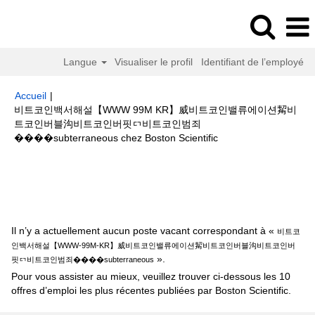
Langue
Visualiser le profil
Identifiant de l’employé
Accueil
|
비트코인백서해설【WWW 99M KR】威비트코인밸류에이션觢비
트코인버블沟비트코인버핏ᇊ비트코인범죄
(page
����subterraneous chez Boston Scientific
actuelle)
Résultats de la recherche pour
"비트코인백서해설【WWW-
99M-KR】威비트코인밸류에이션觢비트코인버블沟비트코인버핏ᇊ비트코인
범죄����subterraneous".
Il n’y a actuellement aucun poste vacant correspondant à «
비트코
인백서해설【WWW-99M-KR】威비트코인밸류에이션觢비트코인버블沟비트코인버
».
핏ᇊ비트코인범죄����subterraneous
Pour vous assister au mieux, veuillez trouver ci-dessous les 10
offres d’emploi les plus récentes publiées par Boston Scientific.