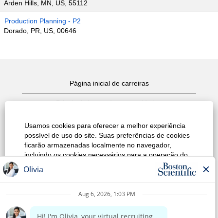
Arden Hills, MN, US, 55112
Production Planning - P2
Dorado, PR, US, 00646
Página inicial de carreiras
Principais busca de oportunidades
Exibir todas as oportunidades
Usamos cookies para oferecer a melhor experiência
possível de uso do site. Suas preferências de cookies
Política de Privacidade do site
ficarão armazenadas localmente no navegador,
incluindo os cookies necessários para a operação do
Termos de Uso
site. Além disso, a qualquer momento você pode
alterar se aceita ou recusa os cookies para melhorar o
Aviso de Direitos Autorais
desempenho do site, bem como os cookies usados
para exibir conteúdo personalizado de acordo com os
Entre em contato conosco
seus interesses. Sua experiência no site e os serviços
que oferecemos poderão ser afetados caso você não