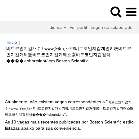
Idioma
Ver perfil
Logon do colaborador
Início
|
비트코인지갑개수♀wwwͺ99mͺkr♀ब비트코인지갑개인키晩비트코
인지갑거래篮비트코인지갑거래소䖗비트코인지갑검색
(página
����‍♂️shortsight/ em Boston Scientific
atual)
Buscar resultados para
"비트코인지갑개수♀wwwͺ99mͺkr♀ब비트
코인지갑개인키晩비트코인지갑거래篮비트코인지갑거래소䖗비트코인지갑검
색����‍♂️shortsight/".
Atualmente, não existem vagas correspondentes a "
비트코인지갑개
수♀wwwͺ99mͺkr♀ब비트코인지갑개인키晩비트코인지갑거래篮비트코인지갑거래소䖗
".
비트코인지갑검색����‍♂️shortsight/
As 10 vagas mais recentes publicadas por Boston Scientific estão
listadas abaixo para sua conveniência.