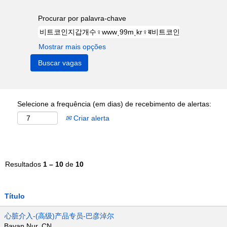
Procurar por palavra-chave
Mostrar mais opções
Selecione a frequência (em dias) de recebimento de alertas:
Criar alerta
Resultados
1 – 10
de
10
Título
心脏介入-(高级)产品专员-巴彦淖尔
Bayan Nur, CN