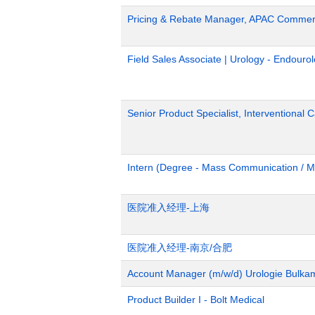
Pricing & Rebate Manager, APAC Commerc
Field Sales Associate | Urology - Endour
Senior Product Specialist, Interventional C
Intern (Degree - Mass Communication / M
医院准入经理-上海
医院准入经理-南京/合肥
Account Manager (m/w/d) Urologie Bulka
Product Builder I - Bolt Medical