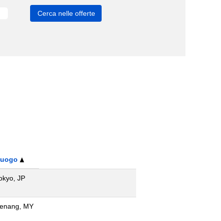
Luogo
okyo, JP
enang, MY