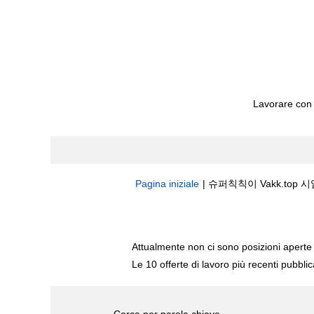
Lavorare con
Pagina iniziale
|
슈퍼칙칙이 Vakk.top 시
Risultati di ricerca per
"슈퍼칙칙이 va
Attualmente non ci sono posizioni aperte 
Le 10 offerte di lavoro più recenti pubbli
Cerca per parola chiave