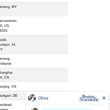
enang, MY
acramento,
A, US,
4203
uala
umpur, 14,
MY
enang,
alaysia
hanghai,
H, CN
anjing, CN
tuttgart, DE
arlsbad,
nited