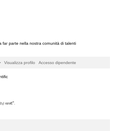
a far parte nella nostra comunità di talenti
Visualizza profilo
Accesso dipendente
(pagina
fic
corrente)
".
닌 ozoE