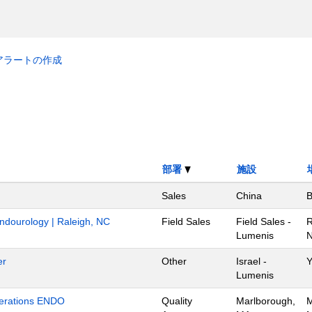
アラートの作成
部署
施設
Sales
China
B
Endourology | Raleigh, NC
Field Sales
Field Sales -
R
Lumenis
N
er
Other
Israel -
Y
Lumenis
Operations ENDO
Quality
Marlborough,
M