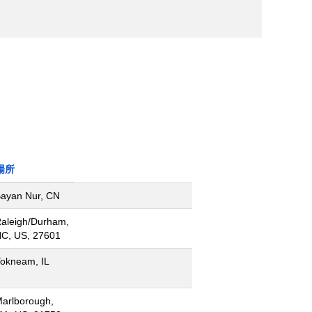
場所
ayan Nur, CN
aleigh/Durham,
C, US, 27601
okneam, IL
arlborough,