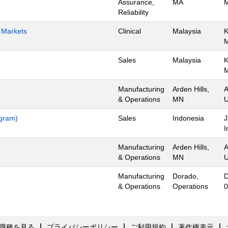
Assurance,
MA
M
Reliability
h Markets
Clinical
Malaysia
K
Sales
Malaysia
K
Manufacturing
Arden Hills,
A
& Operations
MN
U
ogram)
Sales
Indonesia
J
I
Manufacturing
Arden Hills,
A
& Operations
MN
U
Manufacturing
Dorado,
D
& Operations
Operations
0
職種を見る
プライバシーポリシー
ご利用規約
著作権表示