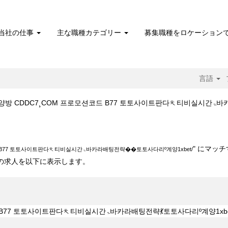
当社の仕事
主な職種カテゴリー
募集職種をロケーション
言語
Boston 
"스포츠토토양방 CDDC7¸COM 프로모션코드 B77 토토사이트판다ᅕ티비실시간ۃ바카
" にマッ
스포츠토토양방 CDDC7¸COM 프로모션코드 B77 토토사이트판다ᅕ티비실시간ۃ바카라배팅전략��토토사다리º계양1xbet/
 10 件の求人を以下に表示します。