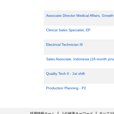
Associate Director Medical Affairs, Growt
Clinical Sales Specialist, EP
Electrical Technician III
Sales Associate, Indonesia (18-month pr
Quality Tech II - 1st shift
Production Planning - P2
採用情報ホーム
上位検索キーワード
すべての