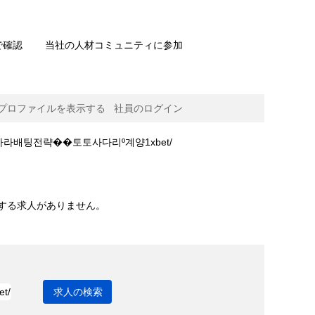
で確認
当社の人材コミュニティに参加
プロファイルを表示する
社員のログイン
(現
Scientific の 스포츠토토양방 CDDC7¸COM 프로모션코드 B77 토토사이트판다ᅕ티비실시간ۃ바카라배팅전략��토토사다리º계양1xbet/
在
の
라배팅전략��토토사다리º계양1xbet/".
ペ
ー
チする求人がありません。
ジ)