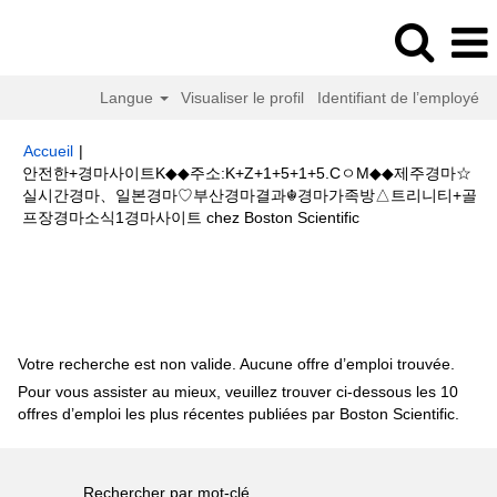
Langue
Visualiser le profil
Identifiant de l’employé
Accueil
|
안전한+경마사이트K◆◆주소:K+Z+1+5+1+5.CㅇM◆◆제주경마☆
실시간경마、일본경마♡부산경마결과☬경마가족방△트리니티+골
(page
프장경마소식1경마사이트 chez Boston Scientific
actuelle)
Résultats de la recherche pour
"안전한+경마사이트K◆◆주
소:K+Z+1+5+1+5.CㅇM◆◆제주경마☆실시간경마、일본경마♡부산경마결과
☬경마가족방△트리니티+골프장경마소식1경마사이트".
Votre recherche est non valide. Aucune offre d’emploi trouvée.
Pour vous assister au mieux, veuillez trouver ci-dessous les 10
offres d’emploi les plus récentes publiées par Boston Scientific.
Rechercher par mot-clé