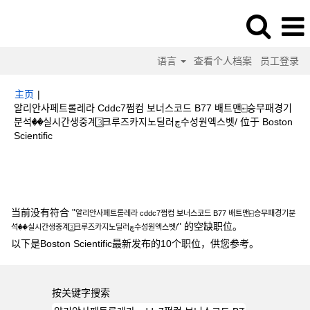
语言
查看个人档案
员工登录
主页
|
알리안사페트롤레라 Cddc7쩜컴 보너스코드 B77 배트맨⍇승무패경기
분석��실시간생중계3⃣크루즈카지노딜러چ수성원엑스벳/ 位于 Boston
（当
Scientific
前
页
搜索结果：
"알리안사페트롤레라 cddc7쩜컴 보너스코드 B77 배트맨⍇승무
面）
패경기분석��실시간생중계3⃣크루즈카지노딜러چ수성원엑스벳/".
当前没有符合 "
알리안사페트롤레라 cddc7쩜컴 보너스코드 B77 배트맨⍇승무패경기분
" 的空缺职位。
석��실시간생중계3⃣크루즈카지노딜러چ수성원엑스벳/
以下是Boston Scientific最新发布的10个职位，供您参考。
按关键字搜索