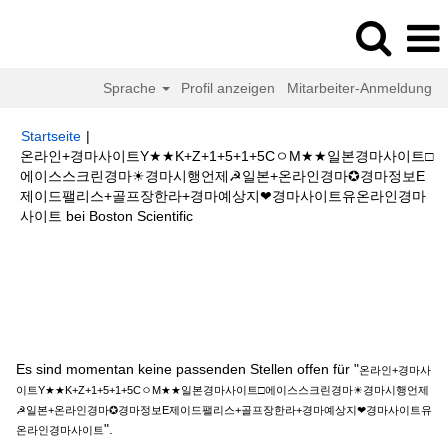
Sprache
Profil anzeigen
Mitarbeiter-Anmeldung
Startseite
|
온라인+경마사이트Y★★K+Z+1+5+1+5CㅇM★★일본경마사이트□
에이스스크린경마☀경마시행언제☭일본+온라인경마✪경마정보E
제이드팰리스+골프장한라+경마예상지❤경마사이트유온라인경마
(aktuelle
사이트 bei Boston Scientific
Seite)
Suchergebnisse für
"온라인+경마사이트Y★★K+Z+1+5+1+5Cㅇ
M★★일본경마사이트□에이스스크린경마☀경마시행언제☭일본+온라인경마
✪경마정보E제이드팰리스+골프장한라+경마예상지❤경마사이트유온라인경
마사이트".
Es sind momentan keine passenden Stellen offen für "
온라인+경마사
이트Y★★K+Z+1+5+1+5CㅇM★★일본경마사이트□에이스스크린경마☀경마시행언제
☭일본+온라인경마✪경마정보E제이드팰리스+골프장한라+경마예상지❤경마사이트유
".
온라인경마사이트