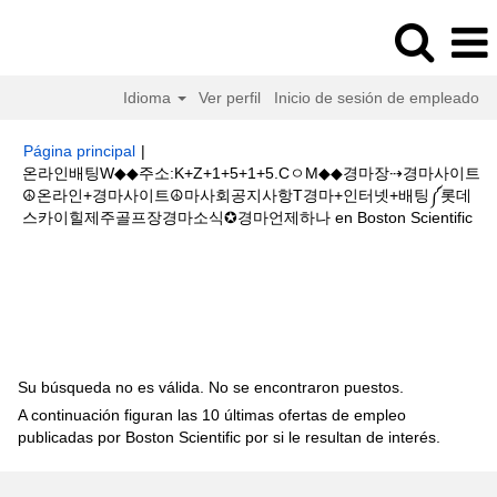
Idioma
Ver perfil
Inicio de sesión de empleado
Página principal
|
온라인배팅W◆◆주소:K+Z+1+5+1+5.CㅇM◆◆경마장⇢경마사이트
☮온라인+경마사이트☮마사회공지사항T경마+인터넷+배팅༼롯데
(pá
스카이힐제주골프장경마소식✪경마언제하나 en Boston Scientific
act
Resultados de búsqueda de
"온라인배팅W◆◆주
소:K+Z+1+5+1+5.CㅇM◆◆경마장⇢경마사이트☮온라인+경마사이트☮마사
회공지사항T경마+인터넷+배팅༼롯데스카이힐제주골프장경마소식✪경마언제
하나".
Su búsqueda no es válida. No se encontraron puestos.
A continuación figuran las 10 últimas ofertas de empleo
publicadas por Boston Scientific por si le resultan de interés.