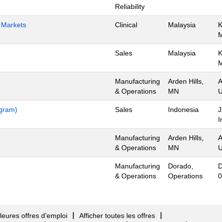
Reliability
h Markets
Clinical
Malaysia
K
Sales
Malaysia
K
Manufacturing
Arden Hills,
A
& Operations
MN
U
ogram)
Sales
Indonesia
J
I
Manufacturing
Arden Hills,
A
& Operations
MN
U
Manufacturing
Dorado,
D
& Operations
Operations
0
eures offres d'emploi
Afficher toutes les offres