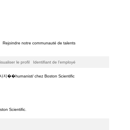
Rejoindre notre communauté de talents
isualiser le profil
Identifiant de l’employé
(page
마사지۾용인건전마사지т용인감성마사지��humanist/ chez Boston Scientific
actuelle)
장마사지♩Օ1Օ~4889~4785♩鼔용인방문마사지㥩용인타이마사지۾용인건전마사지т용인감성마사지��humanist/".
ton Scientific.