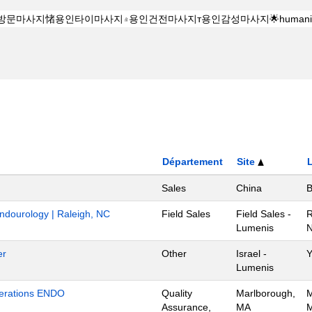
Département
Site
Sales
China
B
Endourology | Raleigh, NC
Field Sales
Field Sales -
R
Lumenis
N
er
Other
Israel -
Y
Lumenis
Operations ENDO
Quality
Marlborough,
M
Assurance,
MA
M