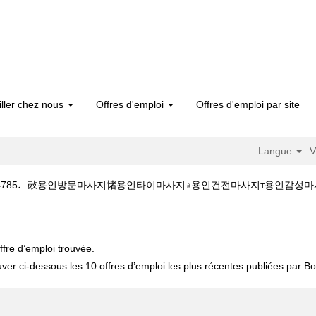
iller chez nous
Offres d'emploi
Offres d'emploi par site
Langue
V
용인출장마사지♩Օ1Օ~4889~4785♩鼔용인방문마사지㥩용인타이
"용인출
ffre d’emploi trouvée.
uver ci-dessous les 10 offres d’emploi les plus récentes publiées par Bos