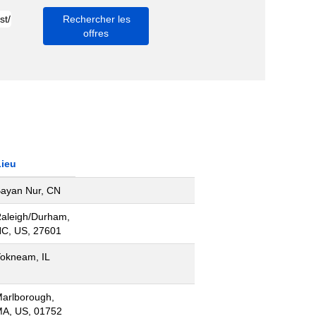
Lieu
ayan Nur, CN
aleigh/Durham,
C, US, 27601
okneam, IL
arlborough,
A, US, 01752