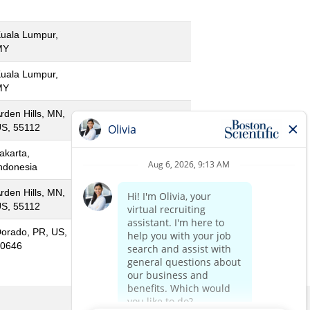
uala Lumpur,
MY
uala Lumpur,
MY
rden Hills, MN,
S, 55112
akarta,
ndonesia
rden Hills, MN,
S, 55112
orado, PR, US,
0646