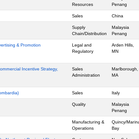
Resources
Penang
Sales
China
Supply
Malaysia
Chain/Distribution
Penang
dvertising & Promotion
Legal and
Arden Hills,
Regulatory
MN
mmercial Incentive Strategy,
Sales
Marlborough,
Administration
MA
ombardia)
Sales
Italy
Quality
Malaysia
Penang
Manufacturing &
Quincy/Marin
Operations
Bay