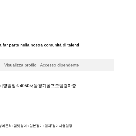
a far parte nella nostra comunità di talenti
Visualizza profilo
Accesso dipendente
마시행일정♔4050서울경기골프모임경마총
마♀일본경마+결과\경마시행일정♔4050서울경기
마༼경마문화+검빛경마♀일본경마+결과\경마시행일정