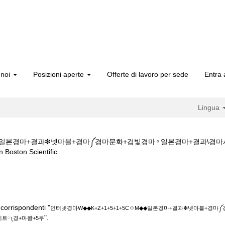
 noi
Posizioni aperte
Offerte di lavoro per sede
Entra 
Lingua
M◆◆일본경마+결과❇넷마블+경마༼경마문화+검빛경마♀일본경마+결과\경
(pagina
on Scientific
corrente)
◆K+Z+1+5+1+5CㅇM◆◆일본경마+결과❇넷마블+경마༼경마문화+검빛경
+5두".
corrispondenti "
인터넷경마W◆◆K+Z+1+5+1+5CㅇM◆◆일본경마+결과❇넷마블+경
".
트༾경+마왕+5두