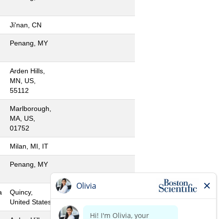
Ji'nan, CN
Penang, MY
Arden Hills,
MN, US,
55112
Marlborough,
MA, US,
01752
Milan, MI, IT
Penang, MY
a
Quincy,
United States