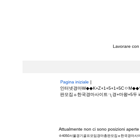
Lavorare con
Pagina iniziale
|
인터넷경마W◆◆K+Z+1+5+1+5Cㅇ
판모집☼한국경마사이트༾경+마왕+5두 in Bost
Risultati di ricerca per
"인터넷경마W◆
골프모임경마총판모집☼한국경마사이트༾경+마왕
Attualmente non ci sono posizioni aperte 
♔4050서울경기골프모임경마총판모집☼한국경마사이