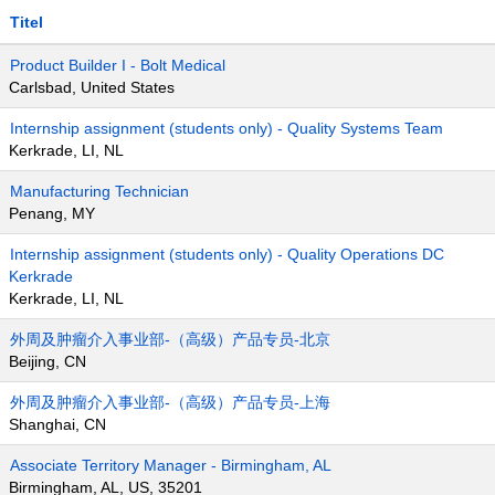
Titel
Product Builder I - Bolt Medical
Carlsbad, United States
Internship assignment (students only) - Quality Systems Team
Kerkrade, LI, NL
Manufacturing Technician
Penang, MY
Internship assignment (students only) - Quality Operations DC
Kerkrade
Kerkrade, LI, NL
外周及肿瘤介入事业部-（高级）产品专员-北京
Beijing, CN
外周及肿瘤介入事业部-（高级）产品专员-上海
Shanghai, CN
Associate Territory Manager - Birmingham, AL
Birmingham, AL, US, 35201