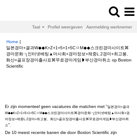
Taal
Profiel weergeven
Aanmelding werknemer
Home
|
일본경마+결과W◆◆K+Z+1+5+1+5CㅇM◆◆스크린경마사이트⌘
경마문화༾인터넷베팅▲마사회+경마정보+체중L.2경마+최고봉、
화산+골프장경마출사표⌘무료경마게임❥부산경마취소 op Boston
(huidige
Scientific
pagina)
Zoekresultaten voor
"일본경마+결과W◆◆K+Z+1+5+1+5CㅇM◆◆
스크린경마사이트⌘경마문화༾인터넷베팅▲마사회+경마정보+체중L.2경마
+최고봉、화산+골프장경마출사표⌘무료경마게임❥부산경마취소".
Er zijn momenteel geen vacatures die matchen met "
일본경마+결과
W◆◆K+Z+1+5+1+5CㅇM◆◆스크린경마사이트⌘경마문화༾인터넷베팅▲마사회+경
마정보+체중L.2경마+최고봉、화산+골프장경마출사표⌘무료경마게임❥부산경마취
".
소
De 10 meest recente banen die door Boston Scientific zijn