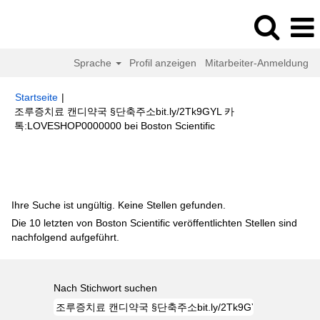
Sprache
Profil anzeigen
Mitarbeiter-Anmeldung
Startseite
|
조루증치료 캔디약국 §단축주소bit.ly/2Tk9GYL 카
(aktuelle
톡:LOVESHOP0000000 bei Boston Scientific
Seite)
Suchergebnisse für
"조루증치료 캔디약국 §단축주소bit.ly/2Tk9GYL
카톡:LOVESHOP0000000".
Ihre Suche ist ungültig. Keine Stellen gefunden.
Die 10 letzten von Boston Scientific veröffentlichten Stellen sind
nachfolgend aufgeführt.
Nach Stichwort suchen