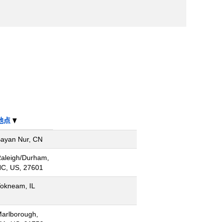
地点
ayan Nur, CN
aleigh/Durham,
C, US, 27601
okneam, IL
arlborough,