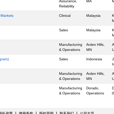
Assurance,
MA
M
Reliability
h Markets
Clinical
Malaysia
K
Sales
Malaysia
K
Manufacturing
Arden Hills,
A
& Operations
MN
U
ogram)
Sales
Indonesia
J
I
Manufacturing
Arden Hills,
A
& Operations
MN
U
Manufacturing
Dorado,
D
& Operations
Operations
0
隐私政策
使用条款
版权声明
联系我们
公司主页