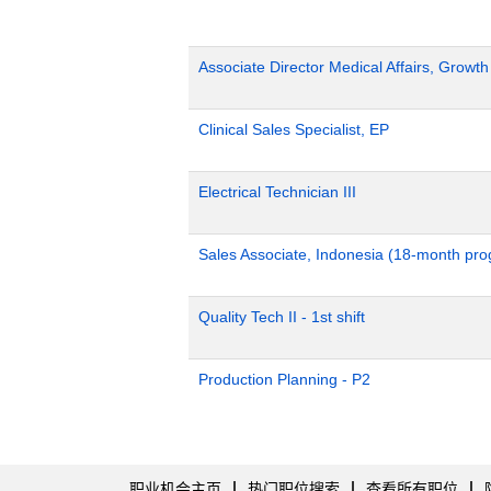
Associate Director Medical Affairs, Growt
Clinical Sales Specialist, EP
Electrical Technician III
Sales Associate, Indonesia (18-month pr
Quality Tech II - 1st shift
Production Planning - P2
职业机会主页
热门职位搜索
查看所有职位