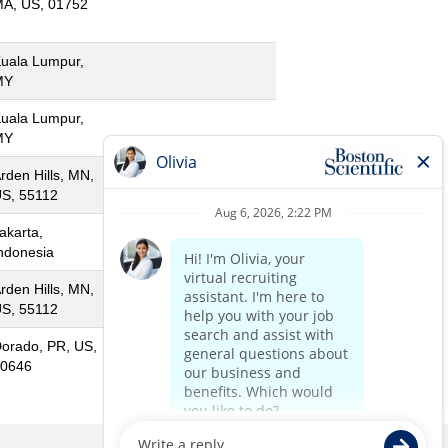
A, US, 01752
uala Lumpur,
MY
uala Lumpur,
MY
rden Hills, MN,
S, 55112
akarta,
ndonesia
rden Hills, MN,
S, 55112
orado, PR, US,
0646