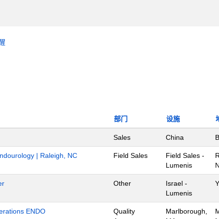
醒
部门
设施
Sales
China
B
Endourology | Raleigh, NC
Field Sales
Field Sales -
R
Lumenis
N
er
Other
Israel -
Y
Lumenis
Operations ENDO
Quality
Marlborough,
M