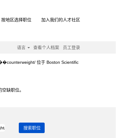
按地区选择职位
加入我们的人才社区
语言
查看个人档案
员工登录
（当
ight/ 位于 Boston Scientific
前
页
erweight/".
面）
 的空缺职位。