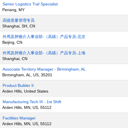
Senior Logistics Traf Specialist
Penang, MY
高级质量管理专员
Shanghai, SH, CN
外周及肿瘤介入事业部-（高级）产品专员-北京
Beijing, CN
外周及肿瘤介入事业部-（高级）产品专员-上海
Shanghai, CN
Associate Territory Manager - Birmingham, AL
Birmingham, AL, US, 35201
Product Builder II
Arden Hills, United States
Manufacturing Tech III - 1st Shift
Arden Hills, MN, US, 55112
Facilities Manager
Arden Hills, MN, US, 55112