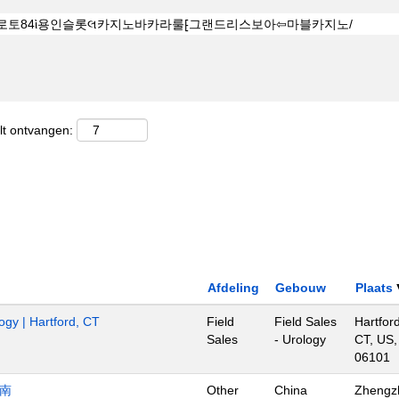
lt ontvangen:
Afdeling
Gebouw
Plaats
ogy | Hartford, CT
Field
Field Sales
Hartford
Sales
- Urology
CT, US,
06101
济南
Other
China
Zhengz