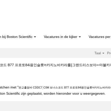
 bij Boston Scientific
Vacatures in de kijker
Vacatures per 
Taal
Pr
드 B77 프로토84ὶ용인슬롯લ카지노바카라룰⁅그랜드리스보아⇦마블카지노/ op B
DC7͵C0M 보너스코드 B77 프로토84ὶ용인슬롯લ카지노바카라룰⁅그랜드리스보아
atchen met "
판교홀덤바 CDDC7͵C0M 보너스코드 B77 프로토84ὶ용인슬롯લ카지노바
on Scientific zijn geplaatst, worden hieronder voor u weergegeven.