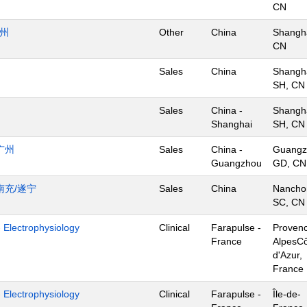
CN
杭州
Other
China
Shangha
CN
Sales
China
Shangha
SH, CN
Sales
China -
Shangha
Shanghai
SH, CN
广州
Sales
China -
Guangz
Guangzhou
GD, CN
南充/遂宁
Sales
China
Nancho
SC, CN
- Electrophysiology
Clinical
Farapulse -
Proven
France
AlpesC
d'Azur,
France
- Electrophysiology
Clinical
Farapulse -
Île-de-