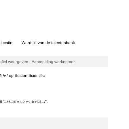
locatie
Word lid van de talentenbank
ofiel weergeven
Aanmelding werknemer
(huidige
oston Scientific
pagina)
⇦마블카지노/".
".
카라룰⁅그랜드리스보아⇦마블카지노/