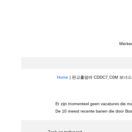
Werken
Home
|
판교홀덤바 CDDC7͵C0M 보너스코
Zoekresultaten voor
"판교홀덤바 CD
Er zijn momenteel geen vacatures die m
De 10 meest recente banen die door Bost
Zoek op trefwoord