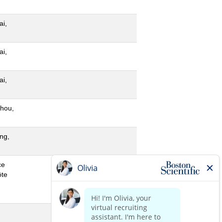
i,
i,
i,
hou,
ng,
ce
ôte