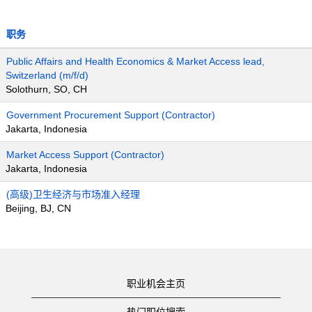
职务
Public Affairs and Health Economics & Market Access lead,
Switzerland (m/f/d)
Solothurn, SO, CH
Government Procurement Support (Contractor)
Jakarta, Indonesia
Market Access Support (Contractor)
Jakarta, Indonesia
(高级)卫生经济与市场准入经理
Beijing, BJ, CN
职业机会主页