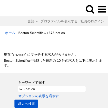
言語
プロファイルを表示する
社員のログイン
(現
ホーム
|
Boston Scientific の 673.net.cn
在
の
検索結果:
"673.net.cn".
ペ
ー
現在 "
" にマッチする求人がありません。
673.net.cn
ジ)
Boston Scientificが掲載した最新の 10 件の求人を以下に表示しま
す。
キーワードで探す
オプションの表示を増やす