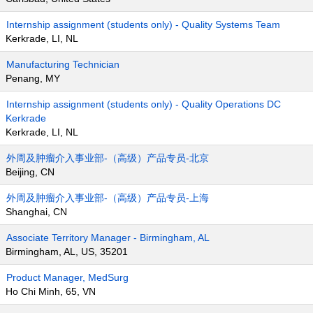
Internship assignment (students only) - Quality Systems Team
Kerkrade, LI, NL
Manufacturing Technician
Penang, MY
Internship assignment (students only) - Quality Operations DC
Kerkrade
Kerkrade, LI, NL
外周及肿瘤介入事业部-（高级）产品专员-北京
Beijing, CN
外周及肿瘤介入事业部-（高级）产品专员-上海
Shanghai, CN
Associate Territory Manager - Birmingham, AL
Birmingham, AL, US, 35201
Product Manager, MedSurg
Ho Chi Minh, 65, VN