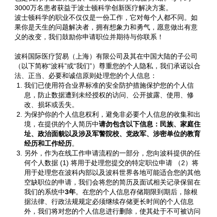
3000万名患者获益于波士顿科学创新医疗解决方案。
波士顿科学的职业不仅仅是一份工作，它对每个人都不同。如
果你是天生的问题解决者，拥有想象力和勇气，愿意做出有意
义的改变，我们鼓励你申请职位并期待与你联系！
波科国际医疗贸易（上海）有限公司及其在中国大陆的子公司
（以下简称“波科”或“我们”）尊重您的个人隐私，我们承诺以合
法、正当、必要和诚信原则处理您的个人信息：
我们已使用符合业界标准的安全防护措施保护您的个人信
息，防止数据遭到未经授权的访问、公开披露、使用、修
改、损坏或丢失。
为保护你的个人信息权利，避免非必要个人信息的收集和出
境，在提供的个人简历中
请勿包含以下信息：民族、家庭住
址、政治面貌以及涉及军警院校、党政军、涉密单位的教育
经历和工作经历
。
另外，作为在线工作申请流程的一部分，您向波科提供的任
何个人数据 (1) 将用于处理您提交的特定职位申请 （2）将
用于处理您在波科内部以及波科世界各地可能适合您的其他
空缺职位的申请，我们会将您的简历及面试相关记录保留在
我们的系统中
3年
。在您的个人信息存储期限到期后，除根
据法律、行政法规规定必须继续存储更长时间的个人信息
外，我们将对您的个人信息进行删除，使其处于不可被访问