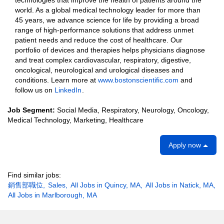
technologies that improve the health of patients around the
world. As a global medical technology leader for more than
45 years, we advance science for life by providing a broad
range of high-performance solutions that address unmet
patient needs and reduce the cost of healthcare. Our
portfolio of devices and therapies helps physicians diagnose
and treat complex cardiovascular, respiratory, digestive,
oncological, neurological and urological diseases and
conditions. Learn more at
www.bostonscientific.com
and
follow us on
LinkedIn
.
Job Segment:
Social Media, Respiratory, Neurology, Oncology,
Medical Technology, Marketing, Healthcare
Apply now
Find similar jobs:
銷售部職位,
Sales,
All Jobs in Quincy, MA,
All Jobs in Natick, MA,
All Jobs in Marlborough, MA