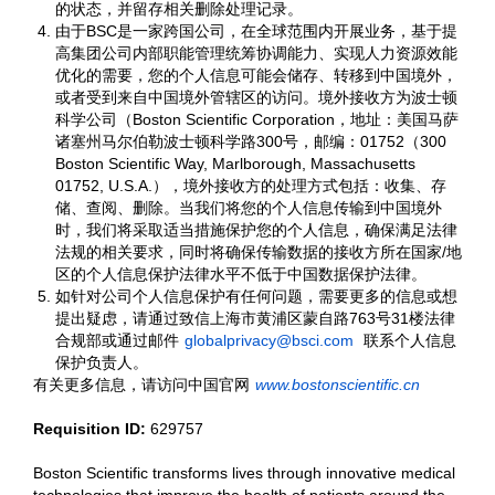
的状态，并留存相关删除处理记录。
由于BSC是一家跨国公司，在全球范围内开展业务，基于提
高集团公司内部职能管理统筹协调能力、实现人力资源效能
优化的需要，您的个人信息可能会储存、转移到中国境外，
或者受到来自中国境外管辖区的访问。境外接收方为波士顿
科学公司（Boston Scientific Corporation，地址：美国马萨
诸塞州马尔伯勒波士顿科学路300号，邮编：01752（300
Boston Scientific Way, Marlborough, Massachusetts
01752, U.S.A.），境外接收方的处理方式包括：收集、存
储、查阅、删除。当我们将您的个人信息传输到中国境外
时，我们将采取适当措施保护您的个人信息，确保满足法律
法规的相关要求，同时将确保传输数据的接收方所在国家/地
区的个人信息保护法律水平不低于中国数据保护法律。
如针对公司个人信息保护有任何问题，需要更多的信息或想
提出疑虑，请通过致信上海市黄浦区蒙自路763号31楼法律
合规部或通过邮件
globalprivacy@bsci.com
联系个人信息
保护负责人。
有关更多信息，请访问中国官网
www.bostonscientific.cn
Requisition ID:
629757
Boston Scientific transforms lives through innovative medical