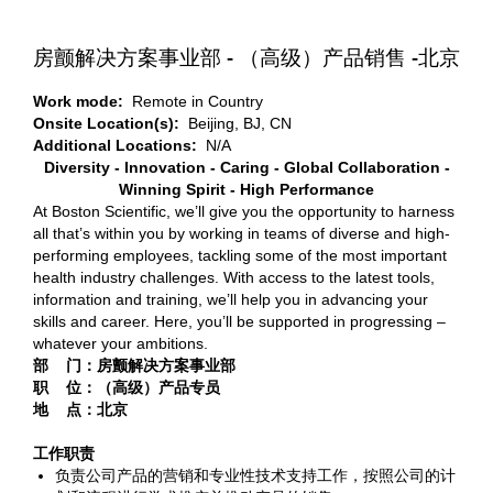
房颤解决方案事业部 - （高级）产品销售 -北京
Work mode:
Remote in Country
Onsite Location(s):
Beijing, BJ, CN
Additional Locations:
N/A
Diversity - Innovation - Caring - Global Collaboration -
Winning Spirit - High Performance
At Boston Scientific, we’ll give you the opportunity to harness
all that’s within you by working in teams of diverse and high-
performing employees, tackling some of the most important
health industry challenges. With access to the latest tools,
information and training, we’ll help you in advancing your
skills and career. Here, you’ll be supported in progressing –
whatever your ambitions.
部 门：房颤解决方案事业部
职 位：（高级）产品专员
地 点：北京
工作职责
负责公司产品的营销和专业性技术支持工作，按照公司的计