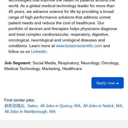
technologies that improve the health of patients around the
world. As a global medical technology leader for more than
45 years, we advance science for life by providing a broad
range of high-performance solutions that address unmet
patient needs and reduce the cost of healthcare. Our
portfolio of devices and therapies helps physicians diagnose
and treat complex cardiovascular, respiratory, digestive,
oncological, neurological and urological diseases and
conditions. Learn more at
www.bostonscientific.com
and
follow us on
LinkedIn
.
Job Segment:
Social Media, Respiratory, Neurology, Oncology,
Medical Technology, Marketing, Healthcare
Apply now
Find similar jobs:
銷售部職位,
Sales,
All Jobs in Quincy, MA,
All Jobs in Natick, MA,
All Jobs in Marlborough, MA