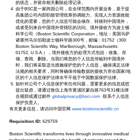
的状态，并留存相关删除处理记录。
由于BSC是一家跨国公司，在全球范围内开展业务，基于提
高集团公司内部职能管理统筹协调能力、实现人力资源效能
优化的需要，您的个人信息可能会储存、转移到中国境外，
或者受到来自中国境外管辖区的访问。境外接收方为波士顿
科学公司（Boston Scientific Corporation，地址：美国马萨
诸塞州马尔伯勒波士顿科学路300号，邮编：01752（300
Boston Scientific Way, Marlborough, Massachusetts
01752, U.S.A.），境外接收方的处理方式包括：收集、存
储、查阅、删除。当我们将您的个人信息传输到中国境外
时，我们将采取适当措施保护您的个人信息，确保满足法律
法规的相关要求，同时将确保传输数据的接收方所在国家/地
区的个人信息保护法律水平不低于中国数据保护法律。
如针对公司个人信息保护有任何问题，需要更多的信息或想
提出疑虑，请通过致信上海市黄浦区蒙自路763号31楼法律
合规部或通过邮件
globalprivacy@bsci.com
联系个人信息
保护负责人。
有关更多信息，请访问中国官网
www.bostonscientific.cn
Requisition ID:
629759
Boston Scientific transforms lives through innovative medical