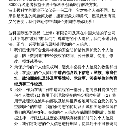
3000万名患者获益于波士顿科学创新医疗解决方案。
波士顿科学的职业不仅仅是一份工作，它对每个人都不同。如
果你是天生的问题解决者，拥有想象力和勇气，愿意做出有意
义的改变，我们鼓励你申请职位并期待与你联系！
波科国际医疗贸易（上海）有限公司及其在中国大陆的子公司
（以下简称“波科”或“我们”）尊重您的个人隐私，我们承诺以合
法、正当、必要和诚信原则处理您的个人信息：
我们已使用符合业界标准的安全防护措施保护您的个人信
息，防止数据遭到未经授权的访问、公开披露、使用、修
改、损坏或丢失。
为保护你的个人信息权利，避免非必要个人信息的收集和出
境，在提供的个人简历中
请勿包含以下信息：民族、家庭住
址、政治面貌以及涉及军警院校、党政军、涉密单位的教育
经历和工作经历
。
另外，作为在线工作申请流程的一部分，您向波科提供的任
何个人数据 (1) 将用于处理您提交的特定职位申请 （2）将
用于处理您在波科内部以及波科世界各地可能适合您的其他
空缺职位的申请，我们会将您的简历及面试相关记录保留在
我们的系统中
3年
。在您的个人信息存储期限到期后，除根
据法律、行政法规规定必须继续存储更长时间的个人信息
外，我们将对您的个人信息进行删除，使其处于不可被访问