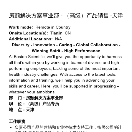
房颤解决方案事业部 - （高级）产品销售 -天津
Work mode:
Remote in Country
Onsite Location(s):
Tianjin, CN
Additional Locations:
N/A
Diversity - Innovation - Caring - Global Collaboration -
Winning Spirit - High Performance
At Boston Scientific, we’ll give you the opportunity to harness
all that’s within you by working in teams of diverse and high-
performing employees, tackling some of the most important
health industry challenges. With access to the latest tools,
information and training, we’ll help you in advancing your
skills and career. Here, you’ll be supported in progressing –
whatever your ambitions.
部 门：房颤解决方案事业部
职 位：（高级）产品专员
地 点：天津
工作职责
负责公司产品的营销和专业性技术支持工作，按照公司的计