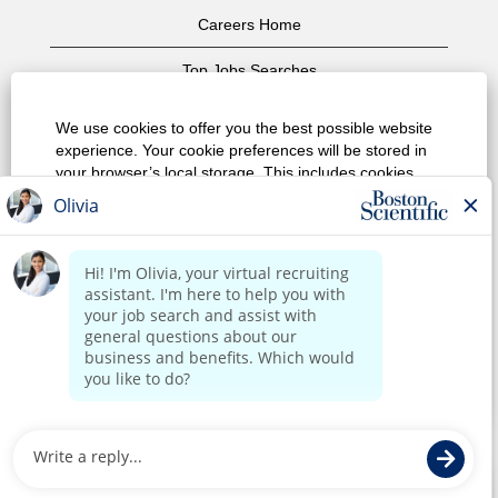
Careers Home
Top Jobs Searches
View All Jobs
We use cookies to offer you the best possible website
experience. Your cookie preferences will be stored in
Privacy Policy
your browser’s local storage. This includes cookies
necessary for the website's operation. Additionally, you
Terms of Use
can freely decide and change any time whether you
accept cookies or choose to opt out of cookies to
Copyright Notice
improve website's performance, as well as cookies
used to display content tailored to your interests. Your
Contact Us
experience of the site and the services we are able to
offer may be impacted if you do not accept all cookies.
Corporate Home
Modify Cookie Preferences
Reject All Cookies
Accept All Cookies