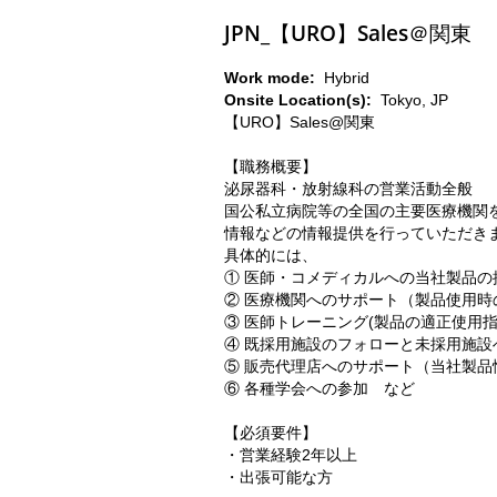
JPN_【URO】Sales＠関東
Work mode:
Hybrid
Onsite Location(s):
Tokyo, JP
【URO】Sales@関東
【職務概要】
泌尿器科・放射線科の営業活動全般
国公私立病院等の全国の主要医療機関
情報などの情報提供を行っていただき
具体的には、
① 医師・コメディカルへの当社製品
② 医療機関へのサポート（製品使用
③ 医師トレーニング(製品の適正使用
④ 既採用施設のフォローと未採用施設
⑤ 販売代理店へのサポート（当社製
⑥ 各種学会への参加 など
【必須要件】
・営業経験2年以上
・出張可能な方