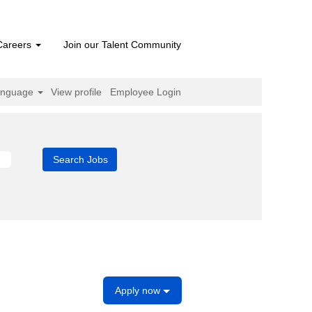
Careers
Join our Talent Community
anguage
View profile
Employee Login
Apply now