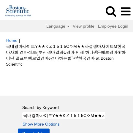
Language
View profile
Employee Login
Home
|
국내경마사이트Y★★K Z 1 5 1 5CㅇM★★사설경마사이트M한국
마사회 경마정보ཊ부산경마결과E경마 언제 하나✌몬베츠경마☀하
이난 골프여행로얄경마♪경마하는법༺한국경마 at Boston
(current
Scientific
page)
Search results for
"국내경마사이트Y★★K Z 1 5 1 5CㅇM★★사설경
마사이트M한국마사회 경마정보ཊ부산경마결과E경마 언제 하나✌몬베츠경마
☀하이난 골프여행로얄경마♪경마하는법༺한국경마".
Search by Keyword
Show More Options