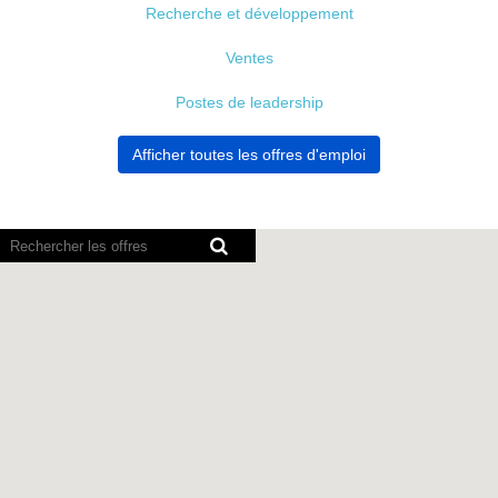
Recherche et développement
Ventes
Postes de leadership
Afficher toutes les offres d'emploi
Les
lecteurs
d’écran
ne
peuvent
pas
lire
la
carte
avec
possibilité
de
recherche