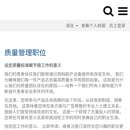
语言
查看个人档案
员工登录
质
量
部
质量管理职位
工
作
设定质量标准赋予我工作的意义
我们的患者信任我们能够通过高档医疗设备提供来改变生命。 我们
为确保我们每一件产品达到最高质量水平而感到自豪。 这就是为什
么我们的质量团队存在的原因——培养一个我们所有人都有能力不
断提升患者安全条件的环境。
在这里，您将参与产品生命周期的各个阶段，从研发到制造、销售
及其他。 这意味着您将在各方面与广受尊敬的专业人士建立关系，
鼓励人们接受持续改进的文化。 这是一个获得了大量投入的领域，
您将在开展有意义且富有挑战性工作的同时发展自己的职业生涯。
找到您工作的意义。 立即申请，或者注册订阅符合您兴趣的职位更