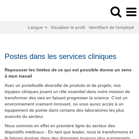
Langue
Visualiser le profil
Identifiant de l’employé
Postes
dans
les
Postes dans les services cliniques
services
cliniques
Repousser les limites de ce qui est possible donne un sens
à mon travail
Avec un portefeuille diversifié de produits et de projets, nos
équipes cliniques jouent un rôle essentiel dans notre mission de
transformer des vies en faisant progresser la science. C’est un
environnement vraiment innovant, où vous aurez accès à un
équipement de pointe dans certains des laboratoires les plus
avancés du secteur.
Nous sommes en effet en première ligne du secteur des
dispositifs médicaux - En tant que leader, nous le transformons et
le faisons évoluer dans des domaines toujours plus surprenants