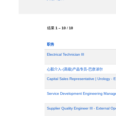
结果
1 – 10
/
10
职务
Electrical Technician III
心脏介入-(高级)产品专员-巴彦淖尔
Capital Sales Representative | Urology - 
Service Development Engineering Manag
Supplier Quality Engineer III - External 