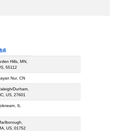
地点
rden Hills, MN,
S, 55112
ayan Nur, CN
aleigh/Durham,
C, US, 27601
okneam, IL
arlborough,
A, US, 01752