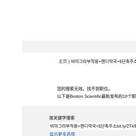
主页
|
비아그라부작용+캔디약국+§단축주소bit.ly
搜索结果：
"비아그라부작용+캔디약국+§단축주소b
您的搜索无效。找不到职位。
以下是Boston Scientific最新发布的1
按关键字搜索
显示更多选项