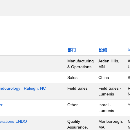
部门
设施
Manufacturing
Arden Hills,
A
& Operations
MN
U
Sales
China
B
Endourology | Raleigh, NC
Field Sales
Field Sales -
R
Lumenis
N
er
Other
Israel -
Y
Lumenis
Operations ENDO
Quality
Marlborough,
M
Assurance,
MA
M