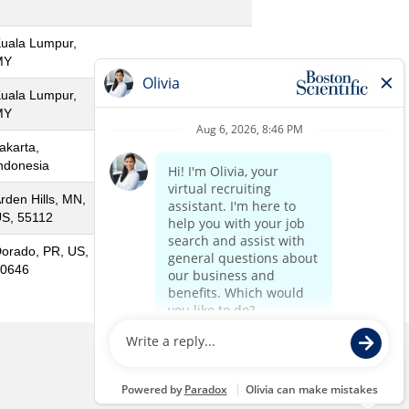
uala Lumpur,
MY
uala Lumpur,
MY
akarta,
ndonesia
rden Hills, MN,
S, 55112
orado, PR, US,
0646