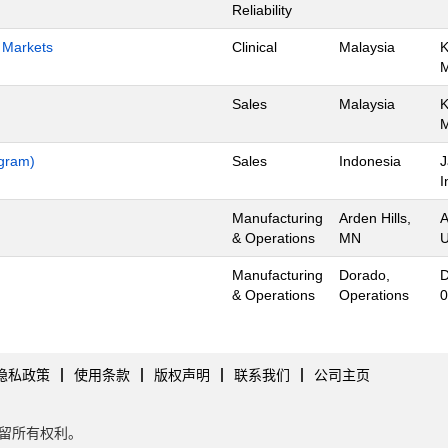
Reliability
h Markets
Clinical
Malaysia
K
Sales
Malaysia
K
ogram)
Sales
Indonesia
J
I
Manufacturing
Arden Hills,
A
& Operations
MN
U
Manufacturing
Dorado,
D
& Operations
Operations
0
隐私政策
使用条款
版权声明
联系我们
公司主页
tes。保留所有权利。