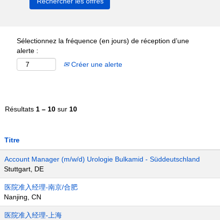
Sélectionnez la fréquence (en jours) de réception d’une
alerte :
Créer une alerte
Résultats
1 – 10
sur
10
Titre
Account Manager (m/w/d) Urologie Bulkamid - Süddeutschland
Stuttgart, DE
医院准入经理-南京/合肥
Nanjing, CN
医院准入经理-上海