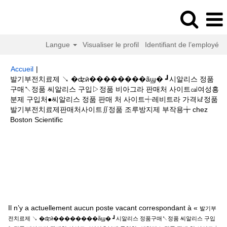
Langue
Visualiser le profil
Identifiant de l’employé
Accueil
|
발기부전치료제 ↘ �ʣ̣ӣ��������ãϣ� ┛시알리스 정품
구매↖정품 씨알리스 구입▷정품 비아그라 판매처 사이트㎈여성흥
분제 구입처●씨알리스 정품 판매 처 사이트┽레비트라 가격㎘정품
발기부전치료제판매처사이트∬정품 조루방지제 부작용╈ chez
(page
Boston Scientific
actuelle)
Résultats de la recherche pour
"발기부전치료제 ↘
�ʣ̣ӣ��������ãϣ� ┛시알리스 정품구매↖정품 씨알리스 구입▷정
품 비아그라 판매처 사이트㎈여성흥분제 구입처●씨알리스 정품 판매 처 사이
트┽레비트라 가격㎘정품 발기부전치료제판매처사이트∬정품 조루방지제 부
작용╈".
Il n’y a actuellement aucun poste vacant correspondant à «
발기부
전치료제 ↘ �ʣ̣ӣ��������ãϣ� ┛시알리스 정품구매↖정품 씨알리스 구입