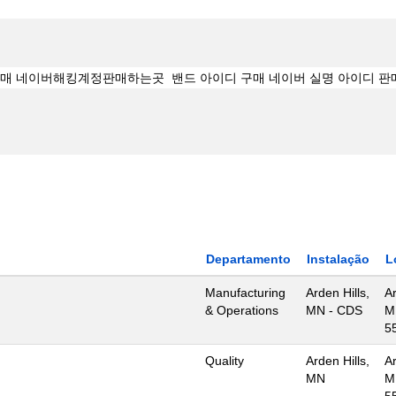
Departamento
Instalação
L
Manufacturing
Arden Hills,
Ar
& Operations
MN - CDS
M
5
Quality
Arden Hills,
Ar
MN
M
5