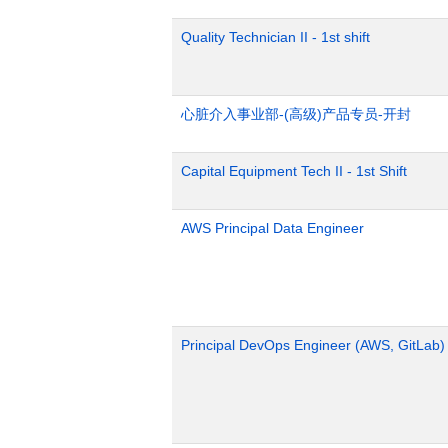
Quality Technician II - 1st shift
心脏介入事业部-(高级)产品专员-开封
Capital Equipment Tech II - 1st Shift
AWS Principal Data Engineer
Principal DevOps Engineer (AWS, GitLab)