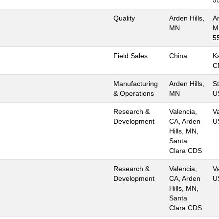
Quality
Arden Hills,
Ar
MN
M
5
Field Sales
China
K
C
Manufacturing
Arden Hills,
St
& Operations
MN
U
Research &
Valencia,
Va
Development
CA, Arden
U
Hills, MN,
Santa
Clara CDS
Research &
Valencia,
Va
Development
CA, Arden
U
Hills, MN,
Santa
Clara CDS