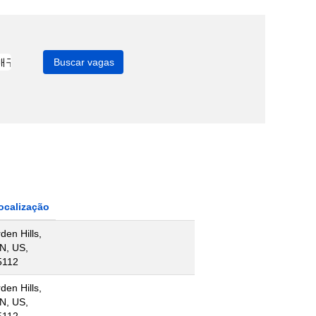
ocalização
den Hills,
N, US,
5112
den Hills,
N, US,
5112