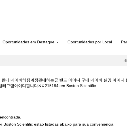
Oportunidades em Destaque
Oportunidades por Local
Par
Id
아이디 판매 네이버해킹계정판매하는곳 밴드 아이디 구매 네이버 실명 아이디
(página
이디팝니다⤨⥁215184 em Boston Scientific
atual)
 생성{텔레 XYZ8766 } 아이디 판매 네이버해킹계정판매하는곳 밴드 아이디 
생성계정판매텔레그램아이디팝니다⤨⥁215184".
encontrada.
 Boston Scientific estão listadas abaixo para sua conveniência.