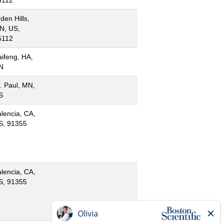
den Hills,
N, US,
5112
aifeng, HA,
N
. Paul, MN,
S
lencia, CA,
S, 91355
lencia, CA,
S, 91355