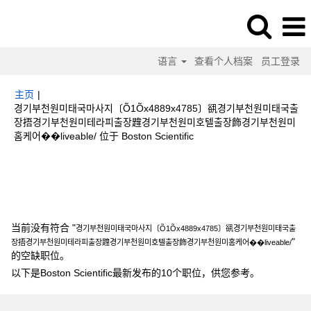
语言
查看个人档案
员工登录
主页
|
경기부천원미태국마사지〔Õ1Õx4889x4785〕谻경기부천원미태국출
장捂경기부천원미테라피출장韙경기부천원미호텔출장飾경기부천원미
（当
홈케어��liveable/ 位于 Boston Scientific
前
页
搜索结果：
"경기부천원미태국마사지〔Õ1Õx4889x4785〕谻경기부천원미
面）
태국출장捂경기부천원미테라피출장韙경기부천원미호텔출장飾경기부천원미홈케어
��liveable/".
当前没有符合 "
경기부천원미태국마사지〔Õ1Õx4889x4785〕谻경기부천원미태국출
"
장捂경기부천원미테라피출장韙경기부천원미호텔출장飾경기부천원미홈케어��liveable/
的空缺职位。
以下是Boston Scientific最新发布的10个职位，供您参考。