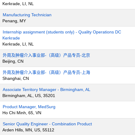
Kerkrade, LI, NL
Manufacturing Technician
Penang, MY
Internship assignment (students only) - Quality Operations DC
Kerkrade
Kerkrade, LI, NL
外周及肿瘤介入事业部-（高级）产品专员-北京
Beijing, CN
外周及肿瘤介入事业部-（高级）产品专员-上海
Shanghai, CN
Associate Territory Manager - Birmingham, AL
Birmingham, AL, US, 35201
Product Manager, MedSurg
Ho Chi Minh, 65, VN
Senior Quality Engineer - Combination Product
Arden Hills, MN, US, 55112