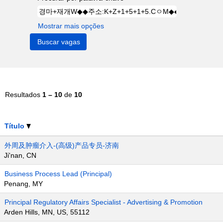
Mostrar mais opções
Resultados
1 – 10
de
10
Título
外周及肿瘤介入-(高级)产品专员-济南
Ji'nan, CN
Business Process Lead (Principal)
Penang, MY
Principal Regulatory Affairs Specialist - Advertising & Promotion
Arden Hills, MN, US, 55112