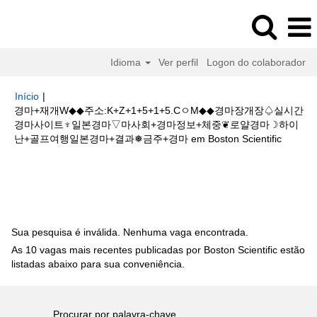
Idioma
Ver perfil
Logon do colaborador
Início
|
경마+재개W◆◆주소:K+Z+1+5+1+5.CㅇM◆◆경마장개장♤실시간
경마사이트♆일본경마▽마사회+경마정보+체중❦로얄경마☽하이
(página
난+골프여행일본경마+결과❅금주+경마 em Boston Scientific
atual)
Buscar resultados para
"경마+재개W◆◆주소:K+Z+1+5+1+5.Cㅇ
M◆◆경마장개장♤실시간경마사이트♆일본경마▽마사회+경마정보+체중❦로
얄경마☽하이난+골프여행일본경마+결과❅금주+경마".
Sua pesquisa é inválida. Nenhuma vaga encontrada.
As 10 vagas mais recentes publicadas por Boston Scientific estão
listadas abaixo para sua conveniência.
Procurar por palavra-chave