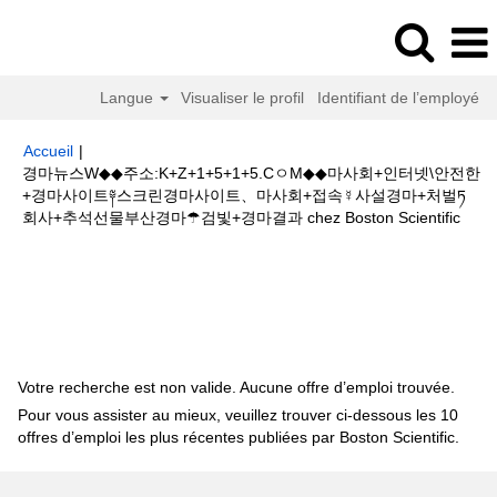
Langue
Visualiser le profil
Identifiant de l’employé
Accueil
|
경마뉴스W◆◆주소:K+Z+1+5+1+5.CㅇM◆◆마사회+인터넷\안전한
+경마사이트༈스크린경마사이트、마사회+접속☿사설경마+처벌ཏ
(pag
회사+추석선물부산경마☂검빛+경마결과 chez Boston Scientific
actue
Résultats de la recherche pour
"경마뉴스W◆◆주
소:K+Z+1+5+1+5.CㅇM◆◆마사회+인터넷\안전한+경마사이트༈스크린경마사
이트、마사회+접속☿사설경마+처벌ཏ회사+추석선물부산경마☂검빛+경마결
과".
Votre recherche est non valide. Aucune offre d’emploi trouvée.
Pour vous assister au mieux, veuillez trouver ci-dessous les 10
offres d’emploi les plus récentes publiées par Boston Scientific.