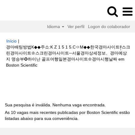
Idioma
Ver perfil
Logon do colaborador
Início
|
경마배팅방법K◆◆주소:K Z 1 5 1 5.CㅇM◆◆한국경마사이트༈스크
린경마사이트♔스크린경마사이트─서울경마상세정보、경마예상
지 명승부✪하이난 골프여행일본경마사이트♔경마시행날짜 em
(página
Boston Scientific
atual)
Buscar resultados para
"경마배팅방법K◆◆주소:K Z 1 5 1 5.Cㅇ
M◆◆한국경마사이트༈스크린경마사이트♔스크린경마사이트─서울경마상세
정보、경마예상지 명승부✪하이난 골프여행일본경마사이트♔경마시행날짜".
Sua pesquisa é inválida. Nenhuma vaga encontrada.
As 10 vagas mais recentes publicadas por Boston Scientific estão
listadas abaixo para sua conveniência.