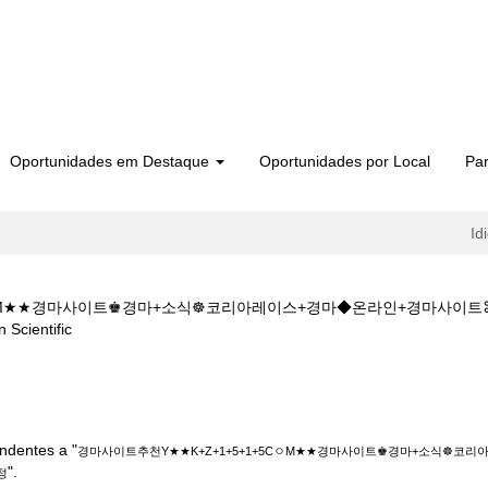
Oportunidades em Destaque
Oportunidades por Local
Par
Id
5CㅇM★★경마사이트♚경마+소식☸코리아레이스+경마◆온라인+경마사
(página
ientific
atual)
추천Y★★K+Z+1+5+1+5CㅇM★★경마사이트♚경마+소식☸코리아레이스
".
ndentes a "
경마사이트추천Y★★K+Z+1+5+1+5CㅇM★★경마사이트♚경마+소식☸
".
정