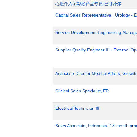
心脏介入-(高级)产品专员-巴彦淖尔
Capital Sales Representative | Urology - 
Service Development Engineering Manag
Supplier Quality Engineer III - External 
Associate Director Medical Affairs, Growt
Clinical Sales Specialist, EP
Electrical Technician III
Sales Associate, Indonesia (18-month pr