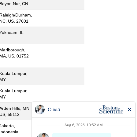
Bayan Nur, CN
Raleigh/Durham,
NC, US, 27601
Yokneam, IL
Marlborough,
MA, US, 01752
Kuala Lumpur,
MY
Kuala Lumpur,
MY
Arden Hills, MN,
US, 55112
Jakarta,
Indonesia