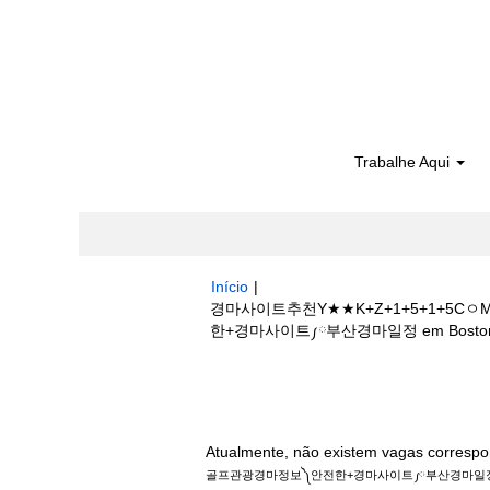
Trabalhe Aqui
Início
|
경마사이트추천Y★★K+Z+1+5+1+
한+경마사이트༿부산경마일정 em Boston Sc
Buscar resultados para
"경마사이트
관광경마정보༽안전한+경마사이트༿부산경마일정
Atualmente, não existem vagas correspo
골프관광경마정보༽안전한+경마사이트༿부산경마일