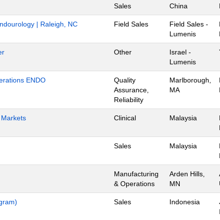
Sales
China
Endourology | Raleigh, NC
Field Sales
Field Sales -
Lumenis
er
Other
Israel -
Lumenis
Operations ENDO
Quality
Marlborough,
Assurance,
MA
Reliability
h Markets
Clinical
Malaysia
Sales
Malaysia
Manufacturing
Arden Hills,
& Operations
MN
ogram)
Sales
Indonesia