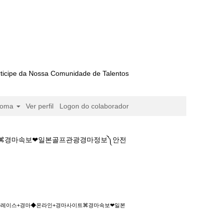
ticipe da Nossa Comunidade de Talentos
ioma
Ver perfil
Logon do colaborador
이트⌘경마속보❤일본골프관광경마정보༽안전
+경마◆온라인+경마사이트⌘경마속보❤일본골프
코리아레이스+경마◆온라인+경마사이트⌘경마속보❤일본