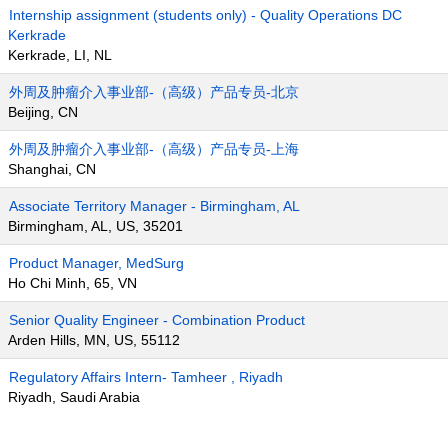
Internship assignment (students only) - Quality Operations DC
Kerkrade
Kerkrade, LI, NL
外周及肿瘤介入事业部-（高级）产品专员-北京
Beijing, CN
外周及肿瘤介入事业部-（高级）产品专员-上海
Shanghai, CN
Associate Territory Manager - Birmingham, AL
Birmingham, AL, US, 35201
Product Manager, MedSurg
Ho Chi Minh, 65, VN
Senior Quality Engineer - Combination Product
Arden Hills, MN, US, 55112
Regulatory Affairs Intern- Tamheer , Riyadh
Riyadh, Saudi Arabia