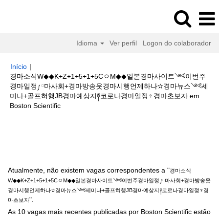
Idioma
Ver perfil
Logon do colaborador
Início
|
경마소식W◆◆K+Z+1+5+1+5CㅇM◆◆일본경마사이트༺이번주
경마일정༿마사회+경마방송웃경마시행언제하나✫경마뉴스༺세
미나+골프혀행JB경마예상지༈코로나경마일정♆경마초보자 em
(página
Boston Scientific
atual)
Buscar resultados para
"경마소식W◆◆K+Z+1+5+1+5CㅇM◆◆일
본경마사이트༺이번주경마일정༿마사회+경마방송웃경마시행언제하나✫경
마뉴스༺세미나+골프혀행JB경마예상지༈코로나경마일정♆경마초보자".
Atualmente, não existem vagas correspondentes a "
경마소식
W◆◆K+Z+1+5+1+5CㅇM◆◆일본경마사이트༺이번주경마일정༿마사회+경마방송웃
경마시행언제하나✫경마뉴스༺세미나+골프혀행JB경마예상지༈코로나경마일정♆경
".
마초보자
As 10 vagas mais recentes publicadas por Boston Scientific estão