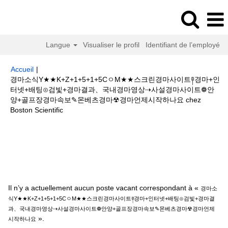
Langue
Visualiser le profil
Identifiant de l’employé
Accueil
|
경마소식Y★★K+Z+1+5+1+5CㅇM★★스크린경마사이트༈경마+인
터넷+배팅⊙검빛+경마결과、국내경마영상⇢사설경마사이트❁안
양+골프장경마속보✎몬베츠경마☢경마언제시작하나요 chez
(page
Boston Scientific
actuelle)
Résultats de la recherche pour
"경마소식
Y★★K+Z+1+5+1+5CㅇM★★스크린경마사이트༈경마+인터넷+배팅⊙검빛
+경마결과、국내경마영상⇢사설경마사이트❁안양+골프장경마속보✎몬베츠
경마☢경마언제시작하나요".
Il n’y a actuellement aucun poste vacant correspondant à «
경마소
식Y★★K+Z+1+5+1+5CㅇM★★스크린경마사이트༈경마+인터넷+배팅⊙검빛+경마결
과、국내경마영상⇢사설경마사이트❁안양+골프장경마속보✎몬베츠경마☢경마언제
».
시작하나요