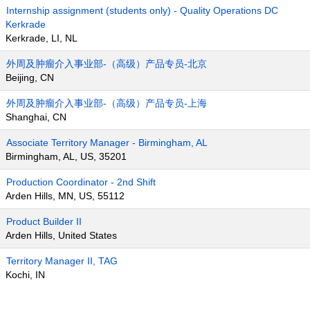
Internship assignment (students only) - Quality Operations DC
Kerkrade
Kerkrade, LI, NL
外周及肿瘤介入事业部-（高级）产品专员-北京
Beijing, CN
外周及肿瘤介入事业部-（高级）产品专员-上海
Shanghai, CN
Associate Territory Manager - Birmingham, AL
Birmingham, AL, US, 35201
Production Coordinator - 2nd Shift
Arden Hills, MN, US, 55112
Product Builder II
Arden Hills, United States
Territory Manager II, TAG
Kochi, IN