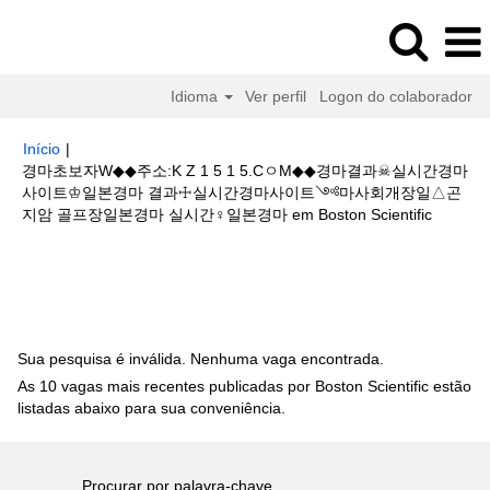
Idioma
Ver perfil
Logon do colaborador
Início
|
경마초보자W◆◆주소:K Z 1 5 1 5.CㅇM◆◆경마결과☠실시간경마
사이트♔일본경마 결과☩실시간경마사이트༺마사회개장일△곤
(página
지암 골프장일본경마 실시간♀일본경마 em Boston Scientific
atual)
Buscar resultados para
"경마초보자W◆◆주소:K Z 1 5 1 5.Cㅇ
M◆◆경마결과☠실시간경마사이트♔일본경마 결과☩실시간경마사이트༺마
사회개장일△곤지암 골프장일본경마 실시간♀일본경마".
Sua pesquisa é inválida. Nenhuma vaga encontrada.
As 10 vagas mais recentes publicadas por Boston Scientific estão
listadas abaixo para sua conveniência.
Procurar por palavra-chave