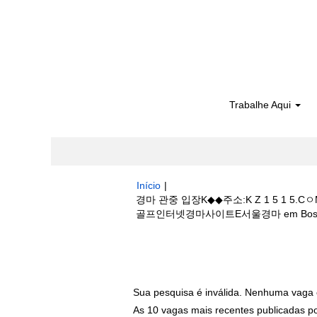
Trabalhe Aqui
Início
|
경마 관중 입장K◆◆주소:K Z 1 5
골프인터넷경마사이트E서울경마 em Boston S
Buscar resultados para
"경마 관중 
하나요⊙단체할인골프인터넷경마사이트E서울경
Sua pesquisa é inválida. Nenhuma vaga 
As 10 vagas mais recentes publicadas por