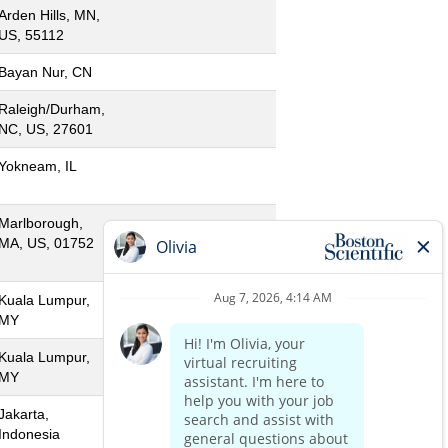
Arden Hills, MN,
US, 55112
Bayan Nur, CN
Raleigh/Durham,
NC, US, 27601
Yokneam, IL
Marlborough,
MA, US, 01752
Kuala Lumpur,
MY
Kuala Lumpur,
MY
Jakarta,
Indonesia