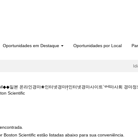
Oportunidades em Destaque
Oportunidades por Local
Par
Id
 1 5.CㅇM◆◆일본 온라인경마❀인터넷경마༈인터넷경마사이트༺마사회 
(página
cientific
atual)
입장K◆◆주소:K Z 1 5 1 5.CㅇM◆◆일본 온라인경마❀인터넷경마༈인
마".
encontrada.
 Boston Scientific estão listadas abaixo para sua conveniência.