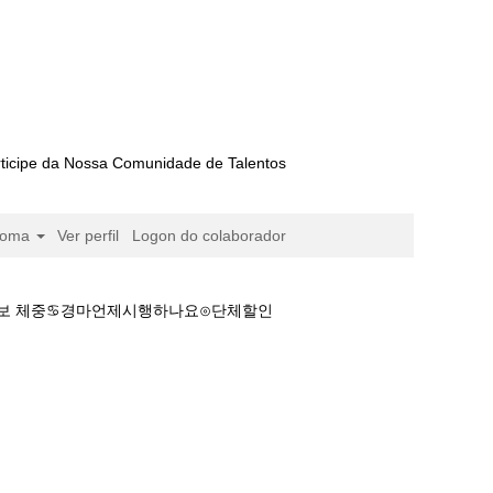
ticipe da Nossa Comunidade de Talentos
ioma
Ver perfil
Logon do colaborador
경마정보 체중♋경마언제시행하나요⊙단체할인
터넷경마사이트༺마사회 경마정보 체중♋경마언제시행