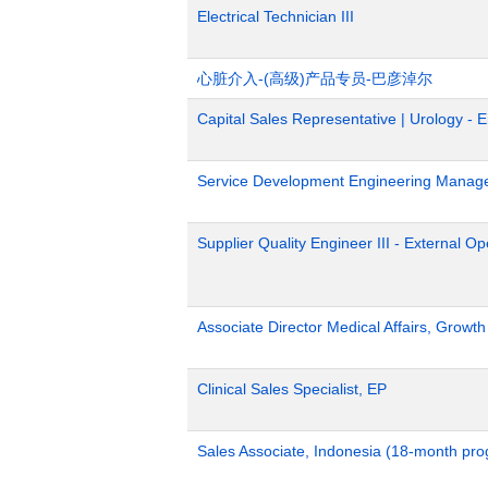
Electrical Technician III
心脏介入-(高级)产品专员-巴彦淖尔
Capital Sales Representative | Urology - 
Service Development Engineering Manag
Supplier Quality Engineer III - External 
Associate Director Medical Affairs, Growt
Clinical Sales Specialist, EP
Sales Associate, Indonesia (18-month pr