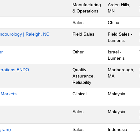
Manufacturing
Arden Hills,
& Operations
MN
Sales
China
Endourology | Raleigh, NC
Field Sales
Field Sales -
Lumenis
er
Other
Israel -
Lumenis
Operations ENDO
Quality
Marlborough,
Assurance,
MA
Reliability
h Markets
Clinical
Malaysia
Sales
Malaysia
ogram)
Sales
Indonesia