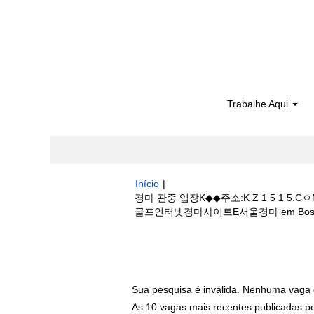
Trabalhe Aqui
Início
|
경마 관중 입장K◆◆주소:K Z 1 5
골프인터넷경마사이트E서울경마 em Boston S
Buscar resultados para
"경마 관중 
하나요⊙단체할인골프인터넷경마사이트E서울경
Sua pesquisa é inválida. Nenhuma vaga 
As 10 vagas mais recentes publicadas por