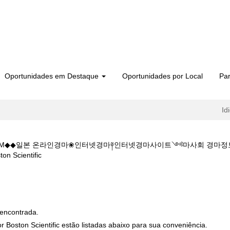
Oportunidades em Destaque
Oportunidades por Local
Par
Id
 1 5.CㅇM◆◆일본 온라인경마❀인터넷경마༈인터넷경마사이트༺마사회 
(página
cientific
atual)
입장K◆◆주소:K Z 1 5 1 5.CㅇM◆◆일본 온라인경마❀인터넷경마༈인
마".
encontrada.
 Boston Scientific estão listadas abaixo para sua conveniência.