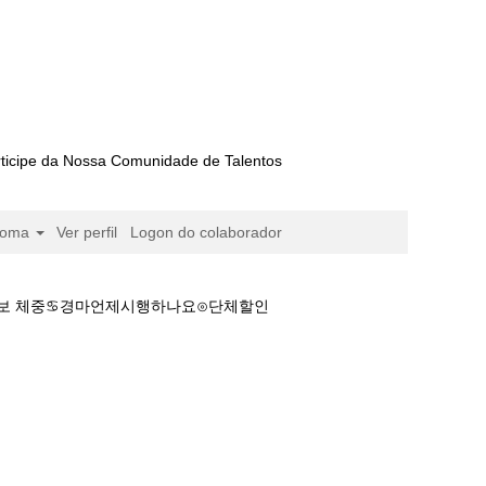
ticipe da Nossa Comunidade de Talentos
ioma
Ver perfil
Logon do colaborador
경마정보 체중♋경마언제시행하나요⊙단체할인
터넷경마사이트༺마사회 경마정보 체중♋경마언제시행