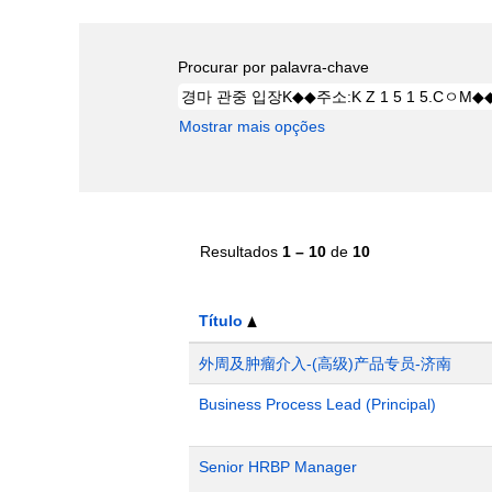
Procurar por palavra-chave
Mostrar mais opções
Resultados
1 – 10
de
10
Título
外周及肿瘤介入-(高级)产品专员-济南
Business Process Lead (Principal)
Senior HRBP Manager