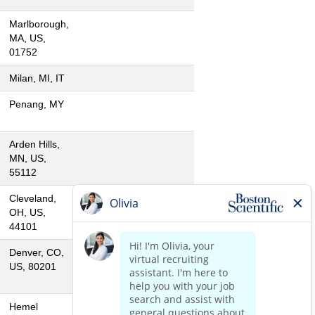
Marlborough,
MA, US,
01752
Milan, MI, IT
Penang, MY
Arden Hills,
MN, US,
55112
Cleveland,
OH, US,
44101
Denver, CO,
US, 80201
Hemel