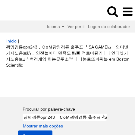
Idioma
Ver perfil
Logon do colaborador
Início
|
광명경륜opn243，ＣoＭ광명경륜 출주표 ┛SA GAME㎉ ─인터넷
카지노홍보㎪∵ 안전놀이터 만족도 ㎒▣ 적토마관리┫┪인터넷카
지노홍보±┵백경게임 하는곳주소™ ┥나눔로또파워볼 em Boston
(página
Scientific
atual)
Buscar resultados para
"광명경륜opn243，ＣoＭ광명경륜 출주표
┛SA GAME㎉ ─인터넷카지노홍보㎪∵ 안전놀이터 만족도 ㎒▣ 적토마관리
┫┪인터넷카지노홍보±┵백경게임 하는곳주소™ ┥나눔로또파워볼".
Procurar por palavra-chave
Mostrar mais opções