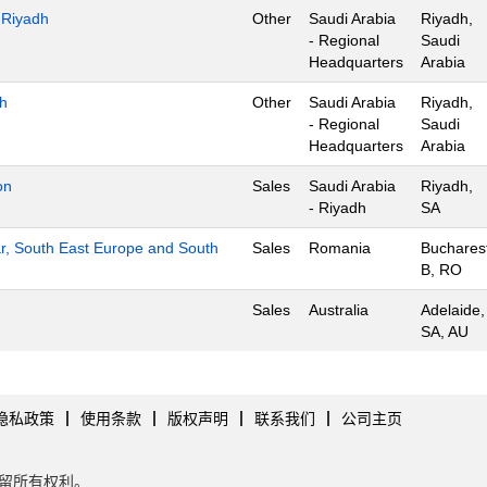
- Riyadh
Other
Saudi Arabia
Riyadh,
- Regional
Saudi
Headquarters
Arabia
dh
Other
Saudi Arabia
Riyadh,
- Regional
Saudi
Headquarters
Arabia
on
Sales
Saudi Arabia
Riyadh,
- Riyadh
SA
r, South East Europe and South
Sales
Romania
Buchares
B, RO
Sales
Australia
Adelaide,
SA, AU
隐私政策
使用条款
版权声明
联系我们
公司主页
tes。保留所有权利。