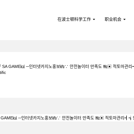
在波士顿科学工作
职业机会
 ┛SA GAME㎉ ─인터넷카지노홍보㎪∵ 안전놀이터 만족도 ㎒▣ 적토마
（当
fic
前
页
경륜 출주표 ┛SA GAME㎉ ─인터넷카지노홍보㎪∵ 안전놀이터 만족도 ㎒▣ 
面）