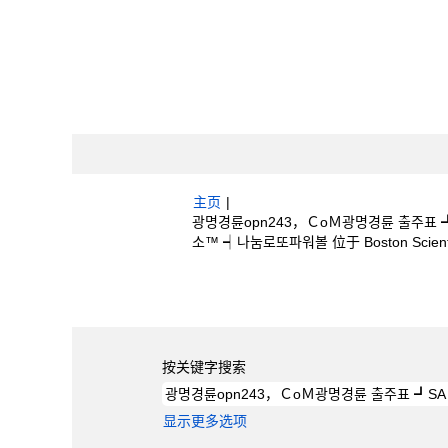
主页
|
광명경륜opn243，ＣoＭ광명경륜 출주표
소™ ┥나눔로또파워볼 位于 Boston Scienti
搜索结果：
"광명경륜opn243，ＣoＭ광명
소™ ┥나눔로또파워볼".
按关键字搜索
显示更多选项