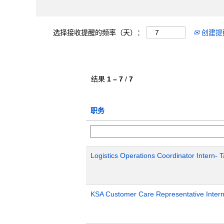
选择接收提醒的频率（天）：
创建提
结果
1 – 7
/
7
职务
Logistics Operations Coordinator Intern-
KSA Customer Care Representative Inter