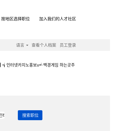
按地区选择职位
加入我们的人才社区
语言
查看个人档案
员工登录
관리┫┪인터넷카지노홍보±┵백경게임 하는곳주
적토마관리┫┪인터넷카지노홍보±┵백경게임 하는곳주