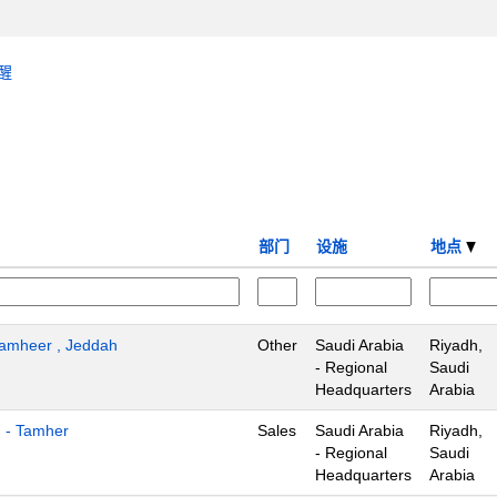
醒
部门
设施
地点
 Tamheer , Jeddah
Other
Saudi Arabia
Riyadh,
- Regional
Saudi
Headquarters
Arabia
n - Tamher
Sales
Saudi Arabia
Riyadh,
- Regional
Saudi
Headquarters
Arabia