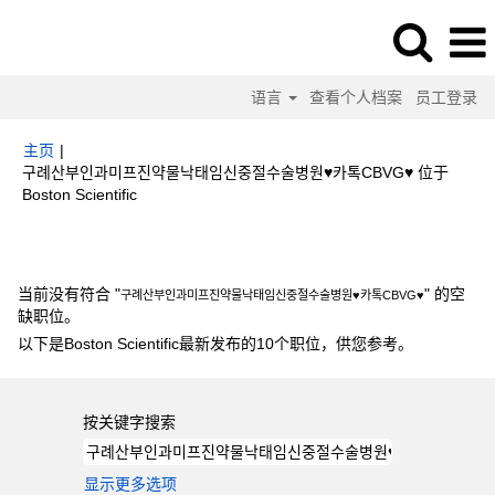
语言
查看个人档案
员工登录
主页
|
구례산부인과미­프­진약물낙­태임신중절수술병원♥카톡CBVG♥ 位于
（当
Boston Scientific
前
页
搜索结果：
"구례산부인과미­프­진약물낙­태임신중절수술병원♥카톡CBVG♥".
面）
当前没有符合 "
" 的空
구례산부인과미­프­진약물낙­태임신중절수술병원♥카톡CBVG♥
缺职位。
以下是Boston Scientific最新发布的10个职位，供您参考。
按关键字搜索
显示更多选项